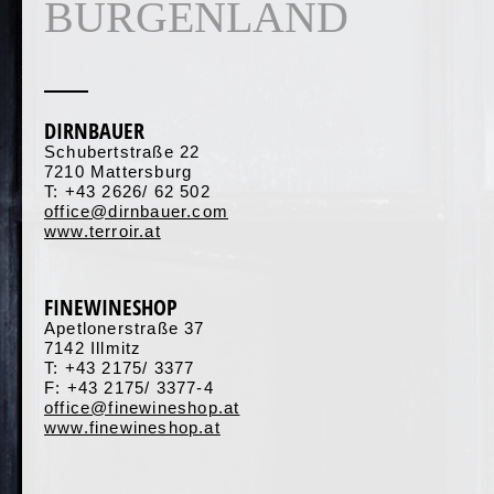
BURGEN­LAND
DIRNBAUER
Schubertstraße 22
7210 Mattersburg
T: +43 2626/ 62 502
office@dirnbauer.com
www.terroir.at
FINEWINESHOP
Apetlonerstraße 37
7142 Illmitz
T: +43 2175/ 3377
F: +43 2175/ 3377-4
office@finewineshop.at
www.finewineshop.at